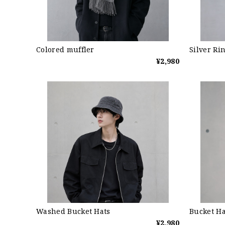
Colored muffler
Silver Ri
¥2,980
Washed Bucket Hats
Bucket Ha
¥2,980