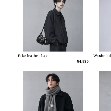
Fake leather bag
Washed d
¥4,980