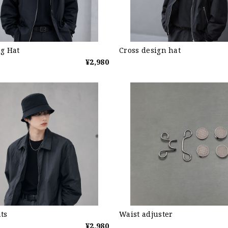
ng Hat
Cross design hat
¥2,980
ts
Waist adjuster
¥2,980