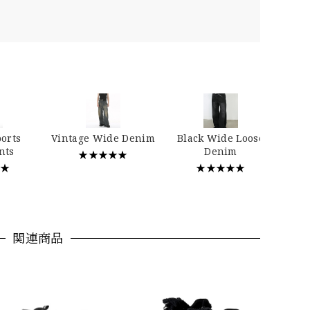
…
ports
Vintage Wide Denim
Black Wide Loose
nts
Denim
★★★★★
★★
★★★★★
関連商品