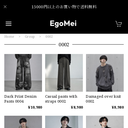
15000円以上のお買い物で送料無料
Home
Group
0002
0002
Dark Print Denim
Casual pants with
Damaged over knit
Pants 0004
straps 0002
0002
¥10,980
¥8,980
¥8,980