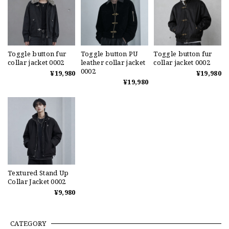
Toggle button fur
Toggle button PU
Toggle button fur
collar jacket 0002
leather collar jacket
collar jacket 0002
0002
¥19,980
¥19,980
¥19,980
Textured Stand Up
Collar Jacket 0002
¥9,980
CATEGORY