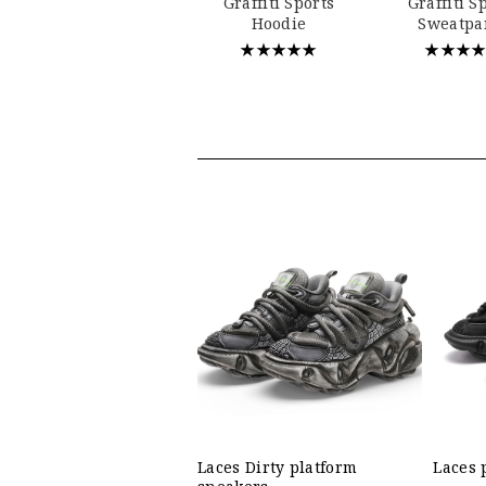
Graffiti Sports
Graffiti S
Hoodie
Sweatpa
★★★★★
★★★
Laces Dirty platform
Laces 