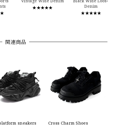
ports
Vintage Wide Denim
Black Wide Loose
nts
Denim
★★★★★
★★
★★★★★
関連商品
platform sneakers
Cross Charm Shoes