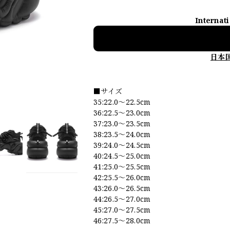
Internat
日本
■サイズ
35:22.0〜22.5cm
36:22.5〜23.0cm
37:23.0〜23.5cm
38:23.5〜24.0cm
39:24.0〜24.5cm
40:24.5〜25.0cm
41:25.0〜25.5cm
42:25.5〜26.0cm
43:26.0〜26.5cm
44:26.5〜27.0cm
45:27.0〜27.5cm
46:27.5〜28.0cm