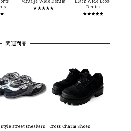
ports
Vintage Wide Denim
Black Wide Loose
nts
Denim
★★★★★
★★
★★★★★
関連商品
style street sneakers
Cross Charm Shoes