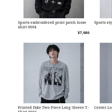
Sports embroidered print patch loose
Sports st
shirt 0004
¥7,980
Printed Fake Two-Piece Long-Sleeve T-
Center Lo
Shirt 0004