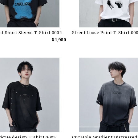
nt Short Sleeve T-Shirt 0004
Street Loose Print T-Shirt 00
¥4,980
ique design T-shirt 0003
Cut Hole Gradient Distressed