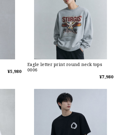
Eagle letter print round neck tops
0006
¥5,980
¥7,980