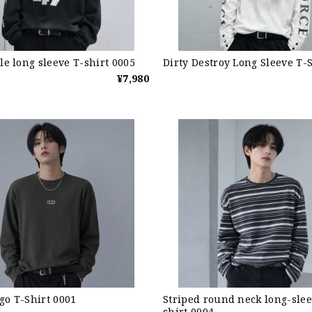
yle long sleeve T-shirt 0005
Dirty Destroy Long Sleeve T-
¥7,980
go T-Shirt 0001
Striped round neck long-slee
shirt 0004