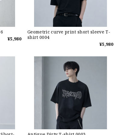
06
Geometric curve print short sleeve T-
shirt 0004
¥5,980
¥5,980
 Short-
Antique Dirty T-shirt 0003