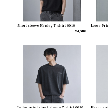
Short sleeve Henley T-shirt 0010
Loose Pri
¥4,580
Letter print short-sleeve T-shirt 0010
Heavy ant