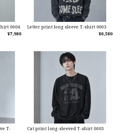
Shirt 0004
Letter print long sleeve T-shirt 0003
¥7,980
¥6,580
ve T-
Cat print long-sleeved T-shirt 0003