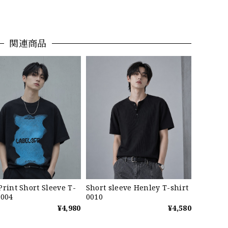
関連商品
Print Short Sleeve T-
Short sleeve Henley T-shirt
0004
0010
¥4,980
¥4,580