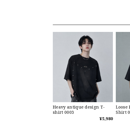
Heavy antique design T-
Loose 
shirt 0003
Shirt 
¥5,980