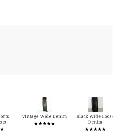
…
ports
Vintage Wide Denim
Black Wide Loose
nts
Denim
★★★★★
★★
★★★★★