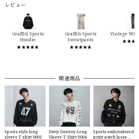
レビュー
Graffiti Sports
Graffiti Sports
Vintage Wid
Hoodie
Sweatpants
★★★
★★★★★
★★★★★
関連商品
Sports style long
Dirty Destroy Long
Sports embroidered
sleeve T-shirt 0005
Sleeve T-Shirt 0004
print patch loose