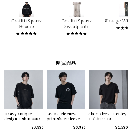
Graffiti Sports
Graffiti Sports
Vintage Wid
Hoodie
Sweatpants
★★★
★★★★★
★★★★★
関連商品
Heavy antique
Geometric curve
Short sleeve Henley
design T-shirt 0003
print short sleeve T-
T-shirt 0010
shirt 0004
¥5,980
¥5,980
¥4,580