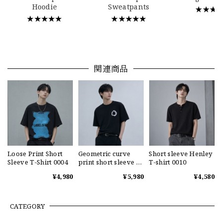
Hoodie
Sweatpants
★★★
★★★★★
★★★★★
関連商品
Loose Print Short
Geometric curve
Short sleeve Henley
Sleeve T-Shirt 0004
print short sleeve T-
T-shirt 0010
shirt 0004
¥4,980
¥5,980
¥4,580
CATEGORY