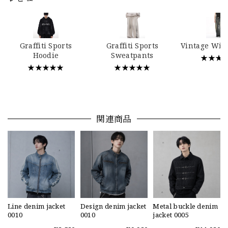
Graffiti Sports
Graffiti Sports
Vintage Wid
Hoodie
Sweatpants
★★★
★★★★★
★★★★★
関連商品
Line denim jacket
Design denim jacket
Metal buckle denim
0010
0010
jacket 0005