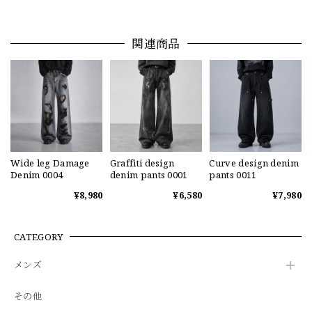
関連商品
Wide leg Damage
Graffiti design
Curve design denim
Denim 0004
denim pants 0001
pants 0011
¥8,980
¥6,580
¥7,980
CATEGORY
メンズ
その他