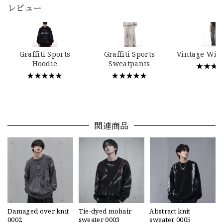
レビュー
Graffiti Sports
Graffiti Sports
Vintage Wid
Hoodie
Sweatpants
★★★
★★★★★
★★★★★
関連商品
Damaged over knit
Tie-dyed mohair
Abstract knit
0002
sweater 0003
sweater 0005