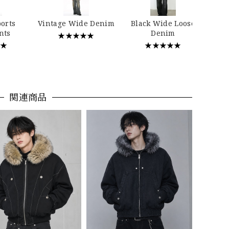
…
ports
Vintage Wide Denim
Black Wide Loose
nts
Denim
★★★★★
★★
★★★★★
関連商品