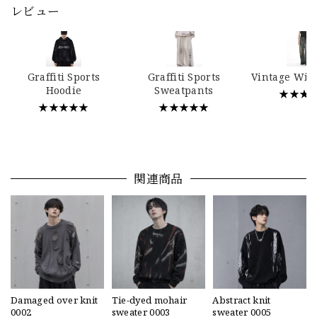
レビュー
Graffiti Sports
Graffiti Sports
Vintage Wid
Hoodie
Sweatpants
★★★
★★★★★
★★★★★
関連商品
Damaged over knit
Tie-dyed mohair
Abstract knit
0002
sweater 0003
sweater 0005