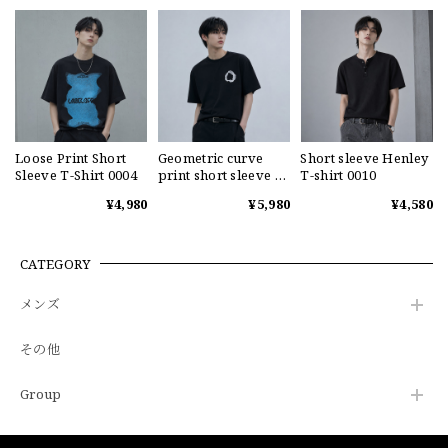
Loose Print Short
Geometric curve
Short sleeve Henley
Sleeve T-Shirt 0004
print short sleeve T-
T-shirt 0010
shirt 0004
¥4,980
¥5,980
¥4,580
CATEGORY
メンズ
その他
Group