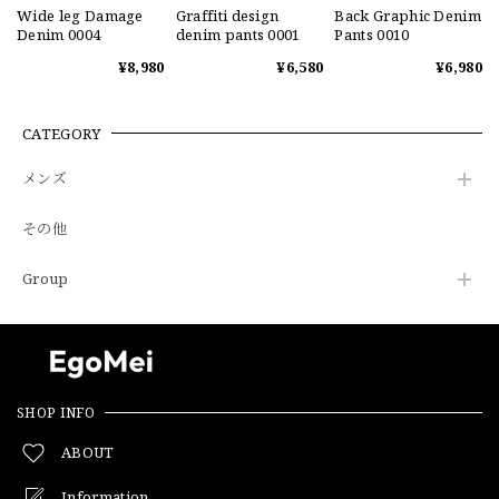
Wide leg Damage
Graffiti design
Back Graphic Denim
Denim 0004
denim pants 0001
Pants 0010
¥8,980
¥6,580
¥6,980
CATEGORY
メンズ
その他
Group
SHOP INFO
ABOUT
Information