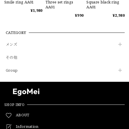
Smile ring AA01
Three set rings
Square black ring
AA01
AA01
¥1,980
¥990
¥2,980
CATEGORY
メンズ
その他
Group
SHOP INFO
ABOUT
Information