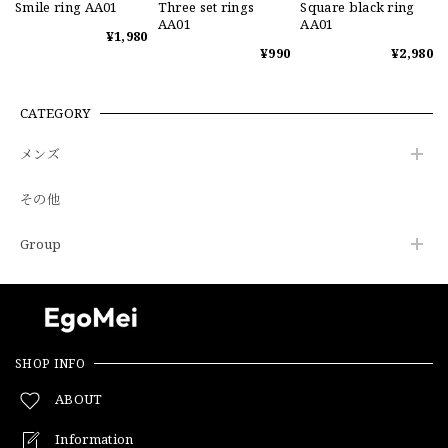
Smile ring AA01
Three set rings
Square black ring
AA01
AA01
¥1,980
¥990
¥2,980
CATEGORY
メンズ
その他
Group
SHOP INFO
ABOUT
Information