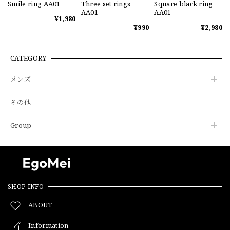
Smile ring AA01
Three set rings
Square black ring
AA01
AA01
¥1,980
¥990
¥2,980
CATEGORY
メンズ
その他
Group
SHOP INFO
ABOUT
Information