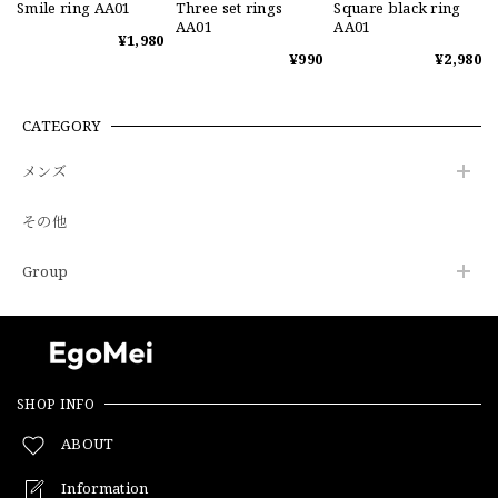
Smile ring AA01
Three set rings
Square black ring
AA01
AA01
¥1,980
¥990
¥2,980
CATEGORY
メンズ
その他
Group
SHOP INFO
ABOUT
Information