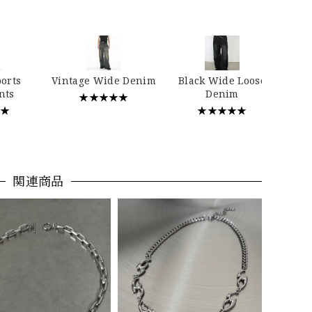
…
ports
Vintage Wide Denim
Black Wide Loose
nts
Denim
★★★★★
★★
★★★★★
関連商品