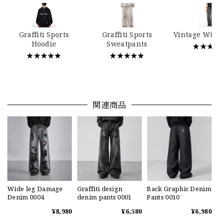
Graffiti Sports
Graffiti Sports
Vintage Wid
Hoodie
Sweatpants
★★★
★★★★★
★★★★★
関連商品
Wide leg Damage
Graffiti design
Back Graphic Denim
Denim 0004
denim pants 0001
Pants 0010
¥8,980
¥6,580
¥6,980