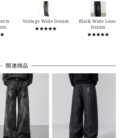
…
ports
Vintage Wide Denim
Black Wide Loose
nts
Denim
★★★★★
★★
★★★★★
関連商品