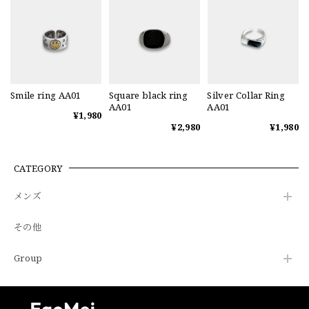
Smile ring AA01
Square black ring
Silver Collar Ring
AA01
AA01
¥1,980
¥2,980
¥1,980
CATEGORY
メンズ
その他
Group