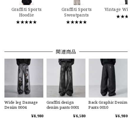
Graffiti Sports
Graffiti Sports
Vintage Wid
Hoodie
Sweatpants
★★★
★★★★★
★★★★★
関連商品
Wide leg Damage
Graffiti design
Back Graphic Denim
Denim 0004
denim pants 0001
Pants 0010
¥8,980
¥6,580
¥6,980