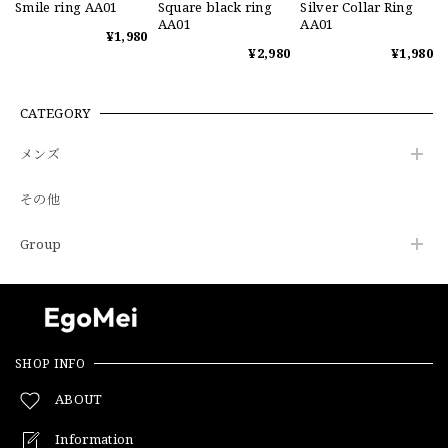
Smile ring AA01
Square black ring
Silver Collar Ring
AA01
AA01
¥1,980
¥2,980
¥1,980
CATEGORY
メンズ
その他
Group
SHOP INFO
ABOUT
Information