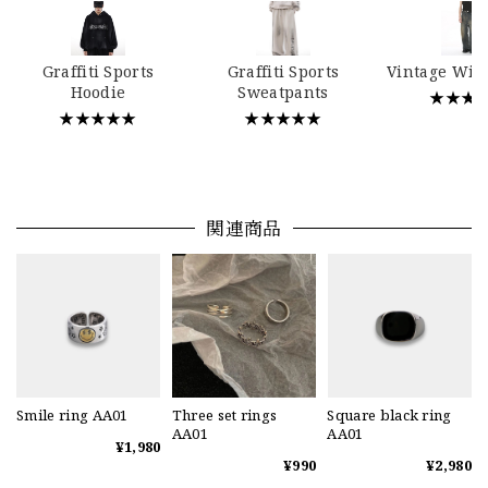
Graffiti Sports
Graffiti Sports
Vintage Wid
Hoodie
Sweatpants
★★★
★★★★★
★★★★★
関連商品
Smile ring AA01
Three set rings
Square black ring
AA01
AA01
¥1,980
¥990
¥2,980