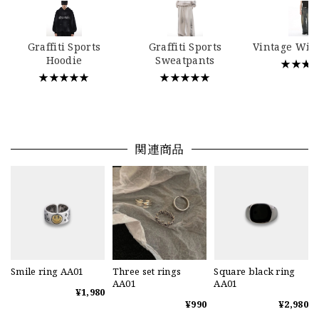
Graffiti Sports
Graffiti Sports
Vintage Wid
Hoodie
Sweatpants
★★★
★★★★★
★★★★★
関連商品
Smile ring AA01
Three set rings
Square black ring
AA01
AA01
¥1,980
¥990
¥2,980