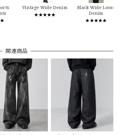
…
ports
Vintage Wide Denim
Black Wide Loose
nts
Denim
★★★★★
★★
★★★★★
関連商品