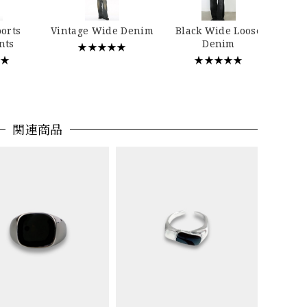
…
ports
Vintage Wide Denim
Black Wide Loose
nts
Denim
★★★★★
★★
★★★★★
関連商品