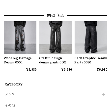
関連商品
Wide leg Damage
Graffiti design
Back Graphic Denim
Denim 0004
denim pants 0001
Pants 0010
¥8,980
¥6,580
¥6,980
CATEGORY
メンズ
その他