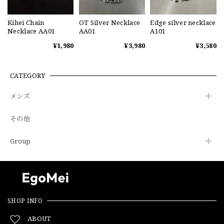
Kihei Chain
OT Silver Necklace
Edge silver necklace
Necklace AA01
AA01
A101
¥1,980
¥3,980
¥3,580
CATEGORY
メンズ
その他
Group
SHOP INFO
ABOUT