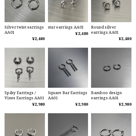
Silver twist earrings
star earrings AA01
Round silver
AA01
earrings AA01
¥2,480
¥2,480
¥2,480
Spiky Earrings /
Square Bar Earrings
Bamboo design
Vines Earrings AA01
AA01
earrings AA01
¥2,980
¥2,980
¥2,980