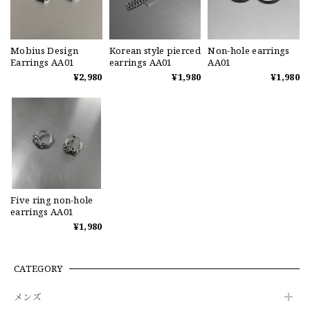
Mobius Design
Korean style pierced
Non-hole earrings
Earrings AA01
earrings AA01
AA01
¥2,980
¥1,980
¥1,980
Five ring non-hole
earrings AA01
¥1,980
CATEGORY
メンズ