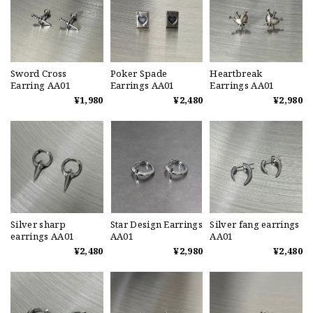
Sword Cross
Poker Spade
Heartbreak
Earring AA01
Earrings AA01
Earrings AA01
¥1,980
¥2,480
¥2,980
Silver sharp
Star Design Earrings
Silver fang earrings
earrings AA01
AA01
AA01
¥2,480
¥2,980
¥2,480