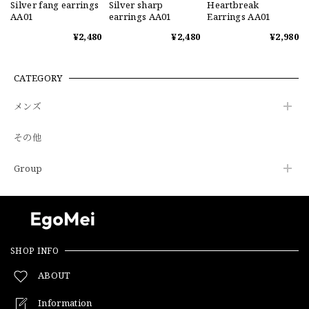
Silver fang earrings
Silver sharp
Heartbreak
AA01
earrings AA01
Earrings AA01
¥2,480
¥2,480
¥2,980
CATEGORY
メンズ
その他
Group
SHOP INFO
ABOUT
Information