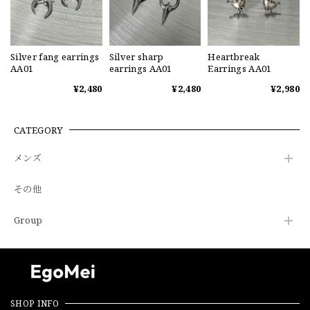
Silver fang earrings
Silver sharp
Heartbreak
AA01
earrings AA01
Earrings AA01
¥2,480
¥2,480
¥2,980
CATEGORY
メンズ
その他
Group
SHOP INFO