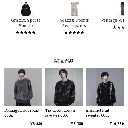
Graffiti Sports
Graffiti Sports
Vintage Wid
Hoodie
Sweatpants
★★★
★★★★★
★★★★★
関連商品
Damaged over knit
Tie-dyed mohair
Abstract knit
0002
sweater 0003
sweater 0005
¥8,980
¥8,580
¥10,980