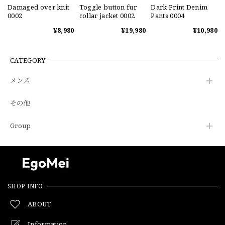
Damaged over knit
Toggle button fur
Dark Print Denim
0002
collar jacket 0002
Pants 0004
¥8,980
¥19,980
¥10,980
CATEGORY
メンズ
その他
Group
SHOP INFO
ABOUT
Information