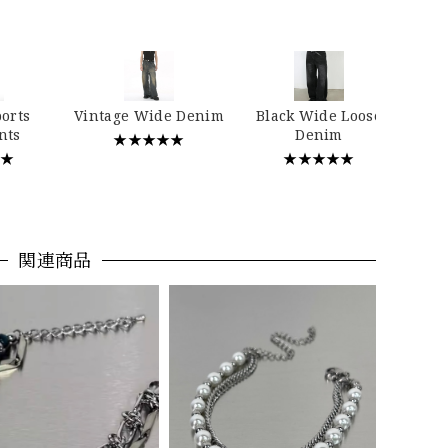
…
ports
Vintage Wide Denim
Black Wide Loose
nts
Denim
★★★★★
★★
★★★★★
関連商品