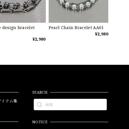
 design bracelet
Pearl Chain Bracelet AA01
¥2,980
¥2,980
SEARCH
アイテム集
NOTICE