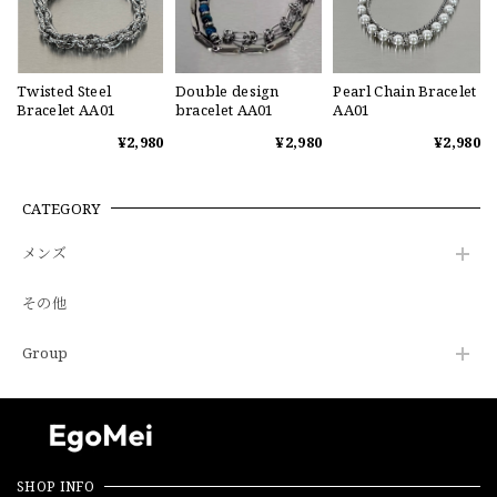
Twisted Steel
Double design
Pearl Chain Bracelet
Bracelet AA01
bracelet AA01
AA01
¥2,980
¥2,980
¥2,980
CATEGORY
メンズ
その他
Group
SHOP INFO