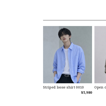
Striped loose shirt 0010
Open c
¥5,980