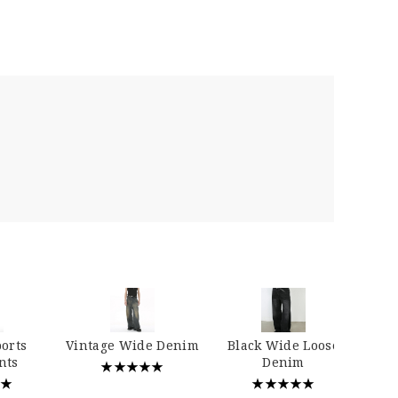
…
ports
Vintage Wide Denim
Black Wide Loose
nts
Denim
★★★★★
★★
★★★★★