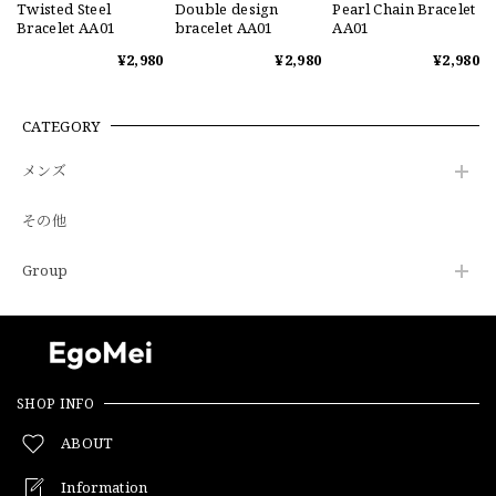
Twisted Steel
Double design
Pearl Chain Bracelet
Bracelet AA01
bracelet AA01
AA01
¥2,980
¥2,980
¥2,980
CATEGORY
メンズ
その他
Group
SHOP INFO
ABOUT
Information