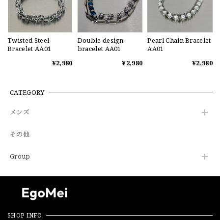
Twisted Steel
Double design
Pearl Chain Bracelet
Bracelet AA01
bracelet AA01
AA01
¥2,980
¥2,980
¥2,980
CATEGORY
メンズ
その他
Group
SHOP INFO