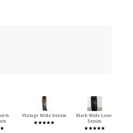
…
ports
Vintage Wide Denim
Black Wide Loose
nts
Denim
★★★★★
★★
★★★★★