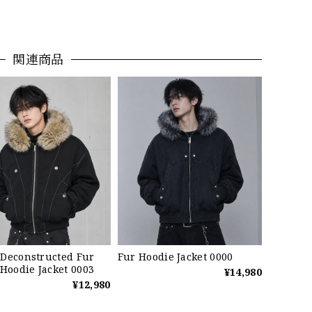
関連商品
Deconstructed Fur
Fur Hoodie Jacket 0000
 Hoodie Jacket 0003
¥14,980
¥12,980