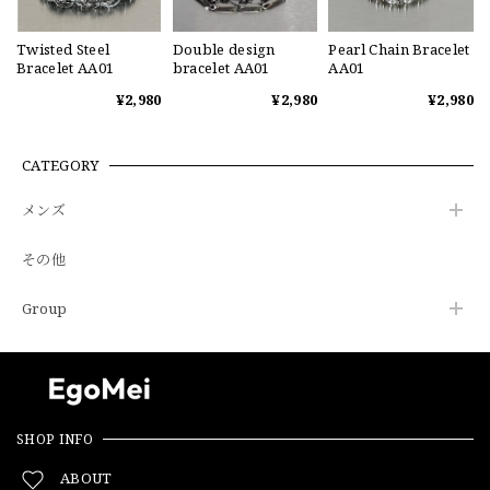
Twisted Steel
Double design
Pearl Chain Bracelet
Bracelet AA01
bracelet AA01
AA01
¥2,980
¥2,980
¥2,980
CATEGORY
メンズ
その他
Group
SHOP INFO
ABOUT