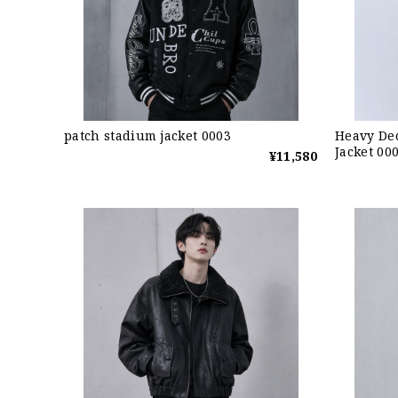
patch stadium jacket 0003
Heavy De
Jacket 00
¥11,580