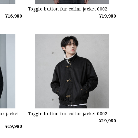
Toggle button fur collar jacket 0002
¥16,980
¥19,980
ar jacket
Toggle button fur collar jacket 0002
¥19,980
¥19,980