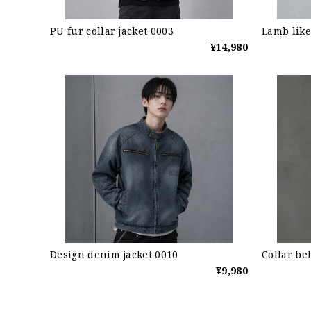
PU fur collar jacket 0003
Lamb like
¥14,980
Design denim jacket 0010
Collar bel
¥9,980